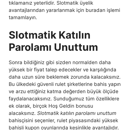
tıklamanız yeterlidir. Slotmatik üyelik
avantajlarından yararlanmak için buradan işlemi
tamamlayın.
Slotmatik Katılın
Parolamı Unuttum
Sonra bildiğiniz gibi sizden normalden daha
yüksek bir fiyat talep edecekler ve karşılığında
daha uzun süre beklemek zorunda kalacaksınız.
Bu ülkedeki güvenli rulet şirketlerine bahis yapın
ve arzu ettiğiniz katma değerden büyük ölçüde
faydalanacaksınız. Sunduğumuz tüm özelliklere
ek olarak, birçok Hoş Geldin bonusu
alacaksınız.
Slotmatik katılın parolamı unuttum
bahisçisini seçenler, rulet piyasasındaki yüksek
bahisli kupon oyunlarında kesinlikle avantajlıdır.