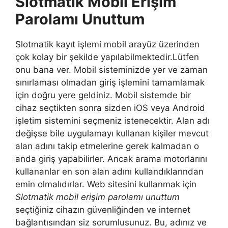
Slotmatik Mobil Erişim
Parolamı Unuttum
Slotmatik kayıt işlemi mobil arayüz üzerinden
çok kolay bir şekilde yapılabilmektedir.Lütfen
onu bana ver. Mobil sisteminizde yer ve zaman
sınırlaması olmadan giriş işlemini tamamlamak
için doğru yere geldiniz. Mobil sistemde bir
cihaz seçtikten sonra sizden iOS veya Android
işletim sistemini seçmeniz istenecektir. Alan adı
değişse bile uygulamayı kullanan kişiler mevcut
alan adını takip etmelerine gerek kalmadan o
anda giriş yapabilirler. Ancak arama motorlarını
kullananlar en son alan adını kullandıklarından
emin olmalıdırlar. Web sitesini kullanmak için
Slotmatik mobil erişim parolamı unuttum
seçtiğiniz cihazın güvenliğinden ve internet
bağlantısından siz sorumlusunuz. Bu, adınız ve