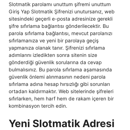
Slotmatik parolamı unuttum şifremi unuttum
Giriş Yap Slotmatik Şifrenizi unutursanız, web
sitesindeki geçerli e-posta adresinize gerekli
şifre sıfırlama bağlantısı gönderilecektir. Bu
parola sıfırlama bağlantısı, mevcut parolanızı
sıfırlamanıza ve yeni bir parolaya geçiş
yapmanıza olanak tanır. Şifrenizi sıfırlama
adımlarını izledikten sonra sitenin size
gönderdiği güvenlik sorularına da cevap
bulmalısınız. Bu parola sıfırlama aşamasında
güvenlik önlemi alınmasının nedeni parola
sıfırlama adına hesap hırsızlığı gibi sorunları
ortadan kaldırmaktır. Web sitelerinde şifreleri
sıfırlarken, hem harf hem de rakam içeren bir
kombinasyon tercih edin.
Yeni Slotmatik Adresi