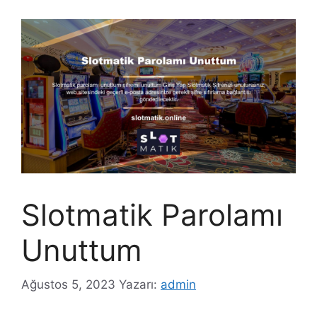
Slotmatik Parolamı
Unuttum
Ağustos 5, 2023
Yazarı:
admin