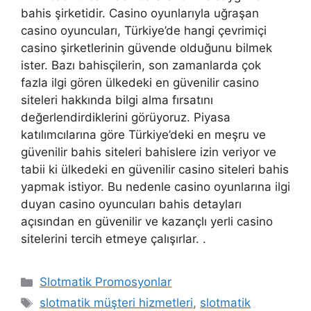
bahis şirketidir. Casino oyunlarıyla uğraşan
casino oyuncuları, Türkiye’de hangi çevrimiçi
casino şirketlerinin güvende olduğunu bilmek
ister. Bazı bahisçilerin, son zamanlarda çok
fazla ilgi gören ülkedeki en güvenilir casino
siteleri hakkında bilgi alma fırsatını
değerlendirdiklerini görüyoruz. Piyasa
katılımcılarına göre Türkiye’deki en meşru ve
güvenilir bahis siteleri bahislere izin veriyor ve
tabii ki ülkedeki en güvenilir casino siteleri bahis
yapmak istiyor. Bu nedenle casino oyunlarına ilgi
duyan casino oyuncuları bahis detayları
açısından en güvenilir ve kazançlı yerli casino
sitelerini tercih etmeye çalışırlar. .
Kategoriler
Slotmatik Promosyonlar
Etiketler
slotmatik müşteri hizmetleri
,
slotmatik