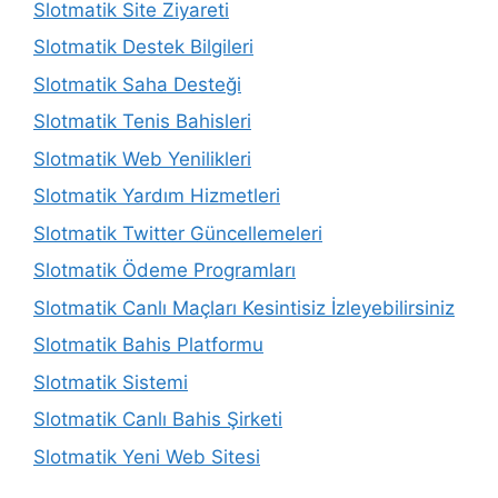
Slotmatik Site Ziyareti
Slotmatik Destek Bilgileri
Slotmatik Saha Desteği
Slotmatik Tenis Bahisleri
Slotmatik Web Yenilikleri
Slotmatik Yardım Hizmetleri
Slotmatik Twitter Güncellemeleri
Slotmatik Ödeme Programları
Slotmatik Canlı Maçları Kesintisiz İzleyebilirsiniz
Slotmatik Bahis Platformu
Slotmatik Sistemi
Slotmatik Canlı Bahis Şirketi
Slotmatik Yeni Web Sitesi