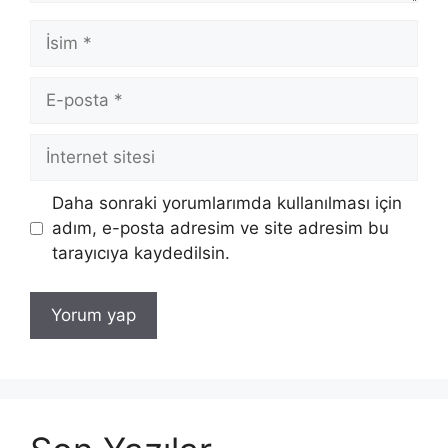
İsim
E-
posta
İnternet
sitesi
Daha sonraki yorumlarımda kullanılması için
adım, e-posta adresim ve site adresim bu
tarayıcıya kaydedilsin.