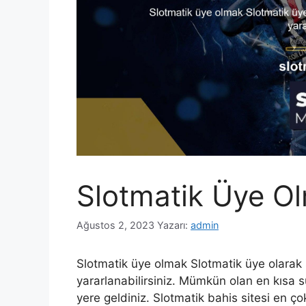
Slotmatik Üye O
Ağustos 2, 2023
Yazarı:
admin
Slotmatik üye olmak Slotmatik üye olarak 
yararlanabilirsiniz. Mümkün olan en kısa s
yere geldiniz. Slotmatik bahis sitesi en ço