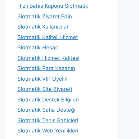
Hızlı Bahis Kuponu Slotmatik
Slotmatik Ziyaret Edin
Slotmatik Kullanıcılar
Slotmatik Kaliteli Hizmet
Slotmatik Hesap
Slotmatik Hizmet Kalitesi
Slotmatik Para Kazanın
Slotmatik VIP Üyelik
Slotmatik Site Ziyareti
Slotmatik Destek Bilgileri
Slotmatik Saha Desteği
Slotmatik Tenis Bahisleri
Slotmatik Web Yenilikleri