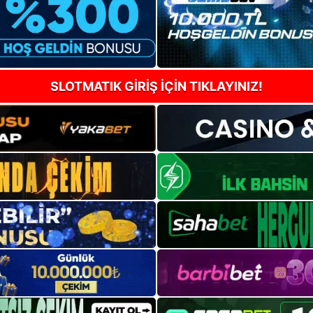
SLOTMATIK GİRİŞ İÇİN TIKLAYINIZ!