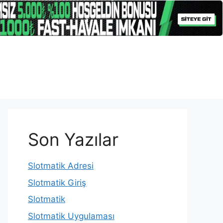
Son Yazılar
Slotmatik Adresi
Slotmatik Giriş
Slotmatik
Slotmatik Uygulaması