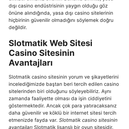
dışı casino endüstrisinin yaygın olduğu göz
önüne alındığında, yasa dışı casino sitelerinin
hiçbirinin güvenilir olmadığını söylemek doğru
değildir.
Slotmatik Web Sitesi
Casino Sitesinin
Avantajları
Slotmatik casino sitesinin yorum ve şikayetlerini
incelediğimizde baştan beri tercih edilen casino
sitelerinden biri olduğunu söyleyebiliriz. Aynı
zamanda faaliyette olması da işin ciddiyetini
göstermektedir. Ancak çok para yatıracaksanız
daha güvenilir ve köklü bir internet sitesi tercih
etmenizde fayda var.
Slotmatik casino sitesinin
avantajları
Slotmatik lisanslı bir oyun sitesidir.