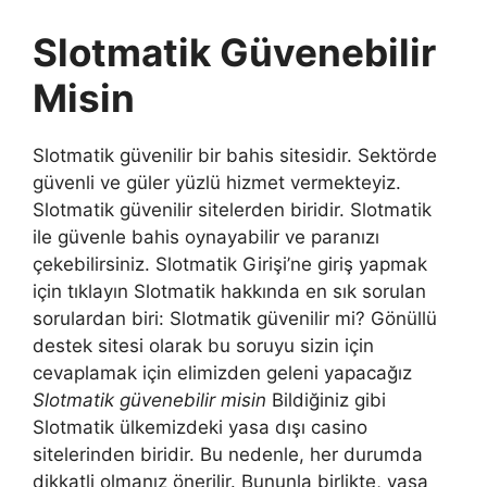
Slotmatik Güvenebilir
Misin
Slotmatik güvenilir bir bahis sitesidir. Sektörde
güvenli ve güler yüzlü hizmet vermekteyiz.
Slotmatik güvenilir sitelerden biridir. Slotmatik
ile güvenle bahis oynayabilir ve paranızı
çekebilirsiniz. Slotmatik Girişi’ne giriş yapmak
için tıklayın Slotmatik hakkında en sık sorulan
sorulardan biri: Slotmatik güvenilir mi? Gönüllü
destek sitesi olarak bu soruyu sizin için
cevaplamak için elimizden geleni yapacağız
Slotmatik güvenebilir misin
Bildiğiniz gibi
Slotmatik ülkemizdeki yasa dışı casino
sitelerinden biridir. Bu nedenle, her durumda
dikkatli olmanız önerilir. Bununla birlikte, yasa