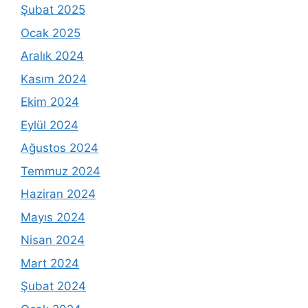
Şubat 2025
Ocak 2025
Aralık 2024
Kasım 2024
Ekim 2024
Eylül 2024
Ağustos 2024
Temmuz 2024
Haziran 2024
Mayıs 2024
Nisan 2024
Mart 2024
Şubat 2024