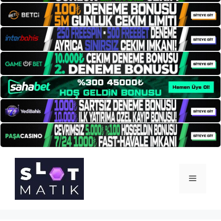
İçeriğe
atla
Menü