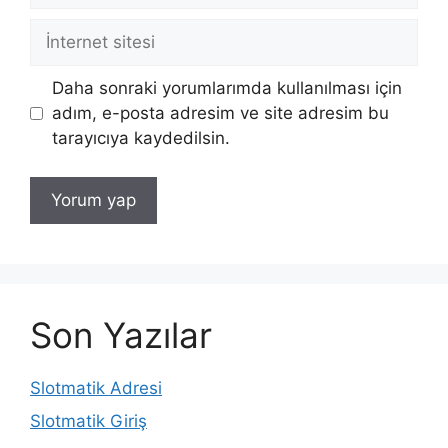
İnternet
sitesi
Daha sonraki yorumlarımda kullanılması için
adım, e-posta adresim ve site adresim bu
tarayıcıya kaydedilsin.
Son Yazılar
Slotmatik Adresi
Slotmatik Giriş