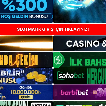
SLOTMATIK GİRİŞ İÇİN TIKLAYINIZ!