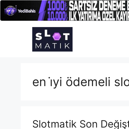
İçeriğe
atla
en i̇yi ödemeli sl
Slotmatik Son Değişti