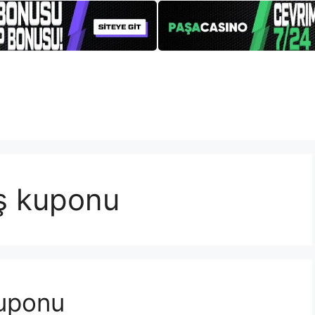
ış kuponu
Kuponu