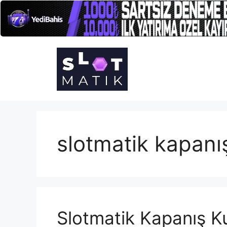
İçeriğe
atla
slotmatik kapan
Slotmatik Kapanış 