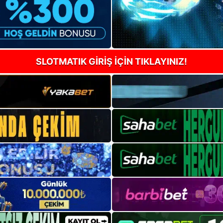
SLOTMATIK GİRİŞ İÇİN TIKLAYINIZ!