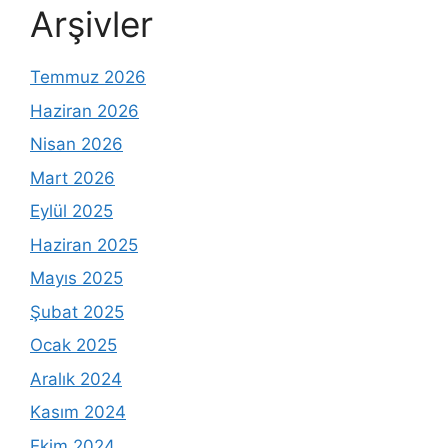
Arşivler
Temmuz 2026
Haziran 2026
Nisan 2026
Mart 2026
Eylül 2025
Haziran 2025
Mayıs 2025
Şubat 2025
Ocak 2025
Aralık 2024
Kasım 2024
Ekim 2024