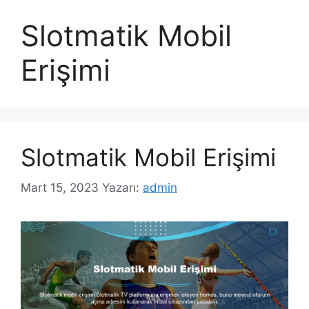
Slotmatik Mobil
Erişimi
Slotmatik Mobil Erişimi
Mart 15, 2023
Yazarı:
admin