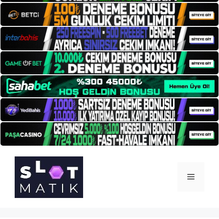
İçeriğe
atla
Menü