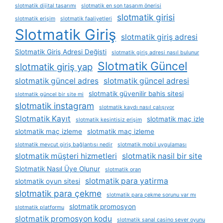
slotmatik dijital tasarımı
slotmatik en son tasarım önerisi
slotmatik girisi
slotmatik erişim
slotmatik faaliyetleri
Slotmatik Giriş
slotmatik giriş adresi
Slotmatik Giriş Adresi Değişti
slotmatik giriş adresi nasıl bulunur
Slotmatik Güncel
slotmatik giriş yap
slotmatik güncel adres
slotmatik güncel adresi
slotmatik güvenilir bahis sitesi
slotmatik güncel bir site mi
slotmatik instagram
slotmatik kaydı nasıl çalışıyor
Slotmatik Kayıt
slotmatik maç izle
slotmatik kesintisiz erişim
slotmatik maç izleme
slotmatik maç izleme
slotmatik mevcut giriş bağlantısı nedir
slotmatik mobil uygulaması
slotmatik müşteri hizmetleri
slotmatik nasil bir site
Slotmatik Nasıl Üye Olunur
slotmatik oran
slotmatik para yatirma
slotmatik oyun sitesi
slotmatik para çekme
slotmatik para çekme sorunu var mı
slotmatik promosyon
slotmatik platformu
slotmatik promosyon kodu
slotmatik sanal casino sever oyunu