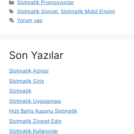
Kategoriler
Slotmatik Promosyonlar
Etiketler
Slotmatik Güncel
,
Slotmatik Mobil Erişimi
Yorum yap
Son Yazılar
Slotmatik Adresi
Slotmatik Giriş
Slotmatik
Slotmatik Uygulaması
Hızlı Bahis Kuponu Slotmatik
Slotmatik Ziyaret Edin
Slotmatik Kullanıcılar