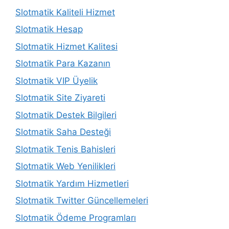
Slotmatik Kaliteli Hizmet
Slotmatik Hesap
Slotmatik Hizmet Kalitesi
Slotmatik Para Kazanın
Slotmatik VIP Üyelik
Slotmatik Site Ziyareti
Slotmatik Destek Bilgileri
Slotmatik Saha Desteği
Slotmatik Tenis Bahisleri
Slotmatik Web Yenilikleri
Slotmatik Yardım Hizmetleri
Slotmatik Twitter Güncellemeleri
Slotmatik Ödeme Programları