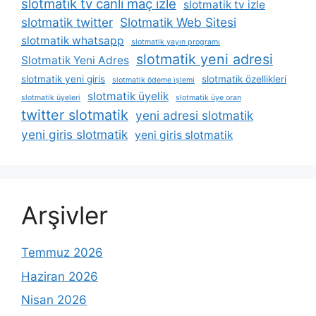
slotmatik tv canli maç izle
slotmatik tv izle
slotmatik twitter
Slotmatik Web Sitesi
slotmatik whatsapp
slotmatik yayın programı
slotmatik yeni adresi
Slotmatik Yeni Adres
slotmatik yeni giris
slotmatik özellikleri
slotmatik ödeme i̇şlemi
slotmatik üyelik
slotmatik üyeleri
slotmatik üye oran
twitter slotmatik
yeni adresi slotmatik
yeni giris slotmatik
yeni giris slotmatik
Arşivler
Temmuz 2026
Haziran 2026
Nisan 2026