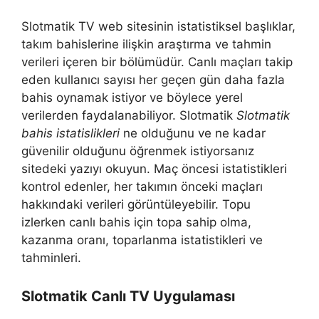
Slotmatik TV web sitesinin istatistiksel başlıklar,
takım bahislerine ilişkin araştırma ve tahmin
verileri içeren bir bölümüdür. Canlı maçları takip
eden kullanıcı sayısı her geçen gün daha fazla
bahis oynamak istiyor ve böylece yerel
verilerden faydalanabiliyor. Slotmatik
Slotmatik
bahis istatislikleri
ne olduğunu ve ne kadar
güvenilir olduğunu öğrenmek istiyorsanız
sitedeki yazıyı okuyun. Maç öncesi istatistikleri
kontrol edenler, her takımın önceki maçları
hakkındaki verileri görüntüleyebilir. Topu
izlerken canlı bahis için topa sahip olma,
kazanma oranı, toparlanma istatistikleri ve
tahminleri.
Slotmatik Canlı TV Uygulaması