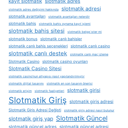
kayit slotmatik
slotmatik adres
slotmatik adresi
slotmatik adres değişimi hakkında
slotmatik avantajları
slotmatik avantajları nelerdir
slotmatik bahis
slotmatik bahis oynama kayıt i̇şlemi
slotmatik bahis sitesi
slotmatik belge i̇ster mi
slotmatik bonus
slotmatik canlı bahisler
slotmatik canlı bahis seçenekleri
slotmatik canlı casino
slotmatik canlı destek
slotmatik canlı maç i̇zleme
Slotmatik Casino
slotmatik casino oyunları
Slotmatik Casino Sitesi
slotmatik casino’nun altyapısı nasıl yapılandırılmıştır
slotmatik dijital tasarımı
slotmatik en son tasarım önerisi
slotmatik girisi
slotmatik erişim
slotmatik faaliyetleri
Slotmatik Giriş
slotmatik giriş adresi
Slotmatik Giriş Adresi Değişti
slotmatik giriş adresi nasıl bulunur
Slotmatik Güncel
slotmatik giriş yap
slotmatik güncel adres
slotmatik güncel adresi