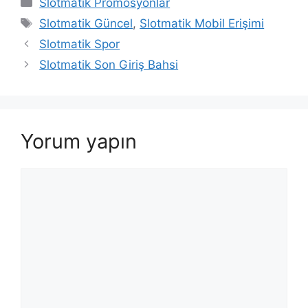
Slotmatik Promosyonlar
Etiketler
Slotmatik Güncel
,
Slotmatik Mobil Erişimi
Slotmatik Spor
Slotmatik Son Giriş Bahsi
Yorum yapın
Yorum