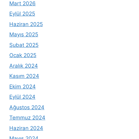
Mart 2026
Eylül 2025
Haziran 2025
Mayıs 2025
Şubat 2025
Ocak 2025
Aralık 2024
Kasım 2024
Ekim 2024
Eylül 2024
Ağustos 2024
Temmuz 2024
Haziran 2024
Mayıs 2024