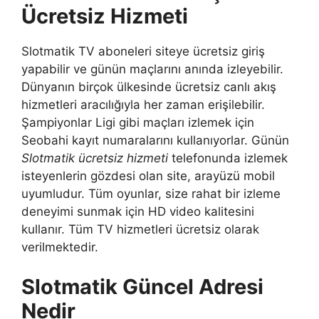
Ücretsiz Hizmeti
Slotmatik TV aboneleri siteye ücretsiz giriş
yapabilir ve günün maçlarını anında izleyebilir.
Dünyanın birçok ülkesinde ücretsiz canlı akış
hizmetleri aracılığıyla her zaman erişilebilir.
Şampiyonlar Ligi gibi maçları izlemek için
Seobahi kayıt numaralarını kullanıyorlar. Günün
Slotmatik ücretsiz hizmeti
telefonunda izlemek
isteyenlerin gözdesi olan site, arayüzü mobil
uyumludur. Tüm oyunlar, size rahat bir izleme
deneyimi sunmak için HD video kalitesini
kullanır. Tüm TV hizmetleri ücretsiz olarak
verilmektedir.
Slotmatik Güncel Adresi
Nedir