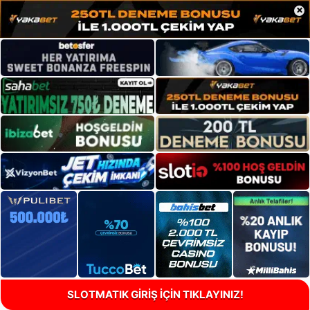
×
SLOTMATIK GİRİŞ İÇİN TIKLAYINIZ!