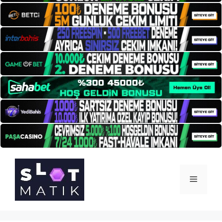
İçeriğe
atla
Menü