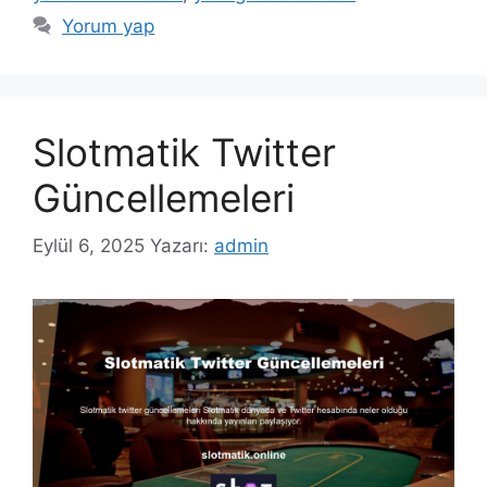
Yorum yap
Slotmatik Twitter
Güncellemeleri
Eylül 6, 2025
Yazarı:
admin