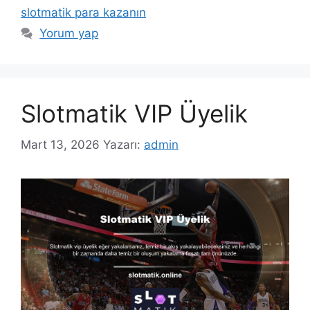
slotmatik para kazanın
Yorum yap
Slotmatik VIP Üyelik
Mart 13, 2026
Yazarı:
admin