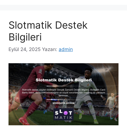
Slotmatik Destek
Bilgileri
Eylül 24, 2025
Yazarı:
admin