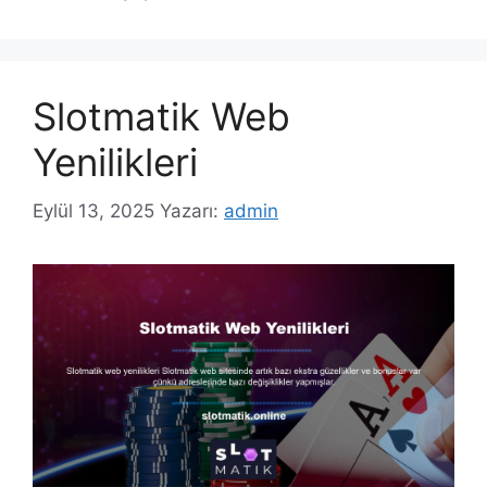
Slotmatik Web
Yenilikleri
Eylül 13, 2025
Yazarı:
admin