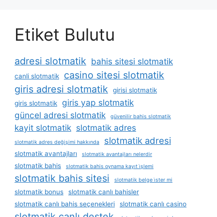
Etiket Bulutu
adresi slotmatik
bahis sitesi slotmatik
casino sitesi slotmatik
canli slotmatik
giris adresi slotmatik
girisi slotmatik
giris yap slotmatik
giris slotmatik
güncel adresi slotmatik
güvenilir bahis slotmatik
kayit slotmatik
slotmatik adres
slotmatik adresi
slotmatik adres değişimi hakkında
slotmatik avantajları
slotmatik avantajları nelerdir
slotmatik bahis
slotmatik bahis oynama kayıt i̇şlemi
slotmatik bahis sitesi
slotmatik belge i̇ster mi
slotmatik bonus
slotmatik canlı bahisler
slotmatik canlı bahis seçenekleri
slotmatik canlı casino
slotmatik canlı destek