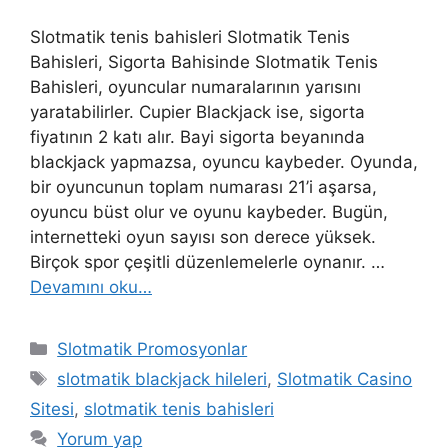
Slotmatik tenis bahisleri Slotmatik Tenis
Bahisleri, Sigorta Bahisinde Slotmatik Tenis
Bahisleri, oyuncular numaralarının yarısını
yaratabilirler. Cupier Blackjack ise, sigorta
fiyatının 2 katı alır. Bayi sigorta beyanında
blackjack yapmazsa, oyuncu kaybeder. Oyunda,
bir oyuncunun toplam numarası 21’i aşarsa,
oyuncu büst olur ve oyunu kaybeder. Bugün,
internetteki oyun sayısı son derece yüksek.
Birçok spor çeşitli düzenlemelerle oynanır. …
Devamını oku…
Kategoriler
Slotmatik Promosyonlar
Etiketler
slotmatik blackjack hileleri
,
Slotmatik Casino
Sitesi
,
slotmatik tenis bahisleri
Yorum yap