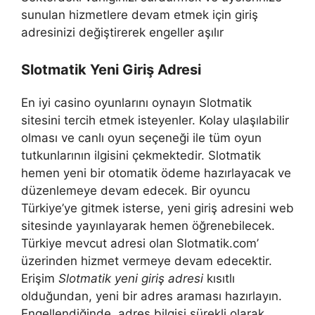
sunulan hizmetlere devam etmek için giriş
adresinizi değiştirerek engeller aşılır
Slotmatik Yeni Giriş Adresi
En iyi casino oyunlarını oynayın Slotmatik
sitesini tercih etmek isteyenler. Kolay ulaşılabilir
olması ve canlı oyun seçeneği ile tüm oyun
tutkunlarının ilgisini çekmektedir. Slotmatik
hemen yeni bir otomatik ödeme hazırlayacak ve
düzenlemeye devam edecek. Bir oyuncu
Türkiye’ye gitmek isterse, yeni giriş adresini web
sitesinde yayınlayarak hemen öğrenebilecek.
Türkiye mevcut adresi olan Slotmatik.com’
üzerinden hizmet vermeye devam edecektir.
Erişim
Slotmatik yeni giriş adresi
kısıtlı
olduğundan, yeni bir adres araması hazırlayın.
Engellendiğinde, adres bilgisi sürekli olarak