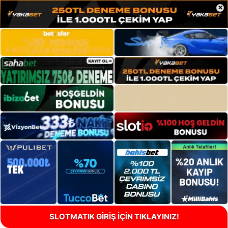
×
SLOTMATIK GİRİŞ İÇİN TIKLAYINIZ!