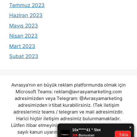
Temmuz 2023
Haziran 2023
Mayıs 2023
Nisan 2023
Mart 2023
Şubat 2023
Avrasya'nın en büyük reklam platformunda olmak için
Microsoft Teams:
reklam@avrasyamarketing.com
adresimizden veya Telegram: @Avrasyamarketing
adresimizden irtibat kurabilirsiniz. (Tek iletişim
adreslerimiz teams / telegram ve mail adresimizdir.
Harici hiçbir iletişim adresimiz bulunmamaktadır.
Lütfen itibar etmeyiniz.) Türkiye yasalarına göre 7258
sayılı kanun uyarınca yasa dışı bahis oynamanın