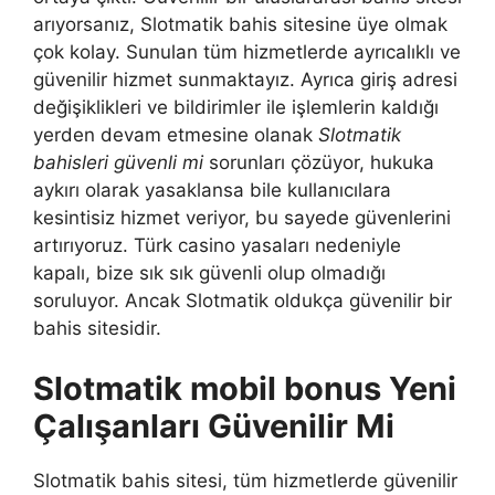
arıyorsanız, Slotmatik bahis sitesine üye olmak
çok kolay. Sunulan tüm hizmetlerde ayrıcalıklı ve
güvenilir hizmet sunmaktayız. Ayrıca giriş adresi
değişiklikleri ve bildirimler ile işlemlerin kaldığı
yerden devam etmesine olanak
Slotmatik
bahisleri güvenli mi
sorunları çözüyor, hukuka
aykırı olarak yasaklansa bile kullanıcılara
kesintisiz hizmet veriyor, bu sayede güvenlerini
artırıyoruz. Türk casino yasaları nedeniyle
kapalı, bize sık sık güvenli olup olmadığı
soruluyor. Ancak Slotmatik oldukça güvenilir bir
bahis sitesidir.
Slotmatik mobil bonus Yeni
Çalışanları Güvenilir Mi
Slotmatik bahis sitesi, tüm hizmetlerde güvenilir