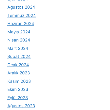
Ağustos 2024
Temmuz 2024
Haziran 2024
Mayıs 2024
Nisan 2024
Mart 2024
Şubat 2024
Ocak 2024
Aralık 2023
Kasım 2023
Ekim 2023
Eylül 2023
Ağustos 2023