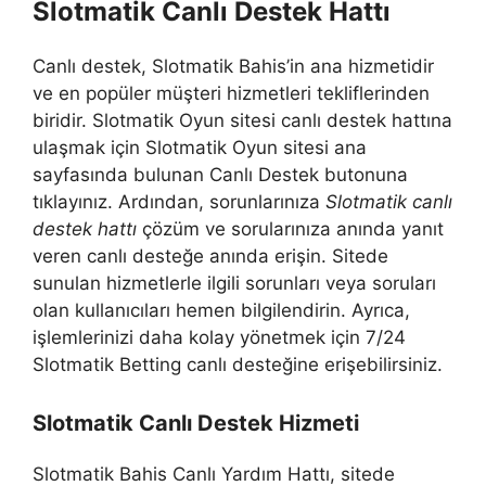
Slotmatik Canlı Destek Hattı
Canlı destek, Slotmatik Bahis’in ana hizmetidir
ve en popüler müşteri hizmetleri tekliflerinden
biridir. Slotmatik Oyun sitesi canlı destek hattına
ulaşmak için Slotmatik Oyun sitesi ana
sayfasında bulunan Canlı Destek butonuna
tıklayınız. Ardından, sorunlarınıza
Slotmatik canlı
destek hattı
çözüm ve sorularınıza anında yanıt
veren canlı desteğe anında erişin. Sitede
sunulan hizmetlerle ilgili sorunları veya soruları
olan kullanıcıları hemen bilgilendirin. Ayrıca,
işlemlerinizi daha kolay yönetmek için 7/24
Slotmatik Betting canlı desteğine erişebilirsiniz.
Slotmatik Canlı Destek Hizmeti
Slotmatik Bahis Canlı Yardım Hattı, sitede