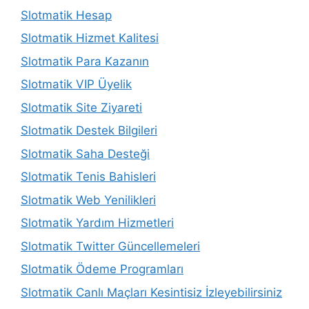
Slotmatik Hesap
Slotmatik Hizmet Kalitesi
Slotmatik Para Kazanın
Slotmatik VIP Üyelik
Slotmatik Site Ziyareti
Slotmatik Destek Bilgileri
Slotmatik Saha Desteği
Slotmatik Tenis Bahisleri
Slotmatik Web Yenilikleri
Slotmatik Yardım Hizmetleri
Slotmatik Twitter Güncellemeleri
Slotmatik Ödeme Programları
Slotmatik Canlı Maçları Kesintisiz İzleyebilirsiniz